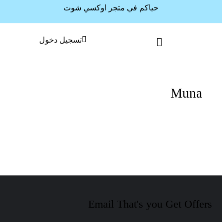
حياكم في متجر اوكسي شوت
تسجيل دخول
Muna
Email That's you Get Offers